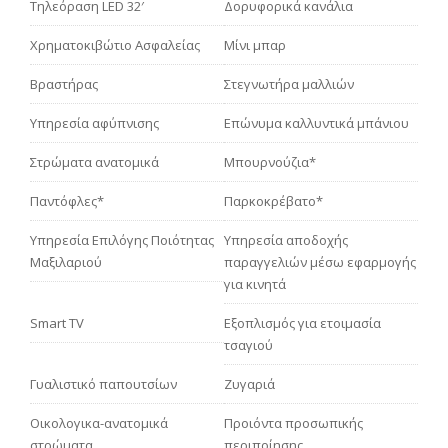
Τηλεόραση LED 32′
Δορυφορικά κανάλια
Χρηματοκιβώτιο Ασφαλείας
Μίνι μπαρ
Βραστήρας
Στεγνωτήρα μαλλιών
Υπηρεσία αφύπνισης
Επώνυμα καλλυντικά μπάνιου
Στρώματα ανατομικά
Μπουρνούζια*
Παντόφλες*
Παρκοκρέβατο*
Υπηρεσία Επιλόγης Ποιότητας
Yπηρεσία αποδοχής
Μαξιλαριού
παραγγελιών μέσω εφαρμογής
για κινητά
Smart TV
Eξοπλισμός για ετοιμασία
τσαγιού
Γυαλιστικό παπουτσίων
Ζυγαριά
Οικολογικα-ανατομικά
Προιόντα προσωπικής
στρώματα
περιποίησης