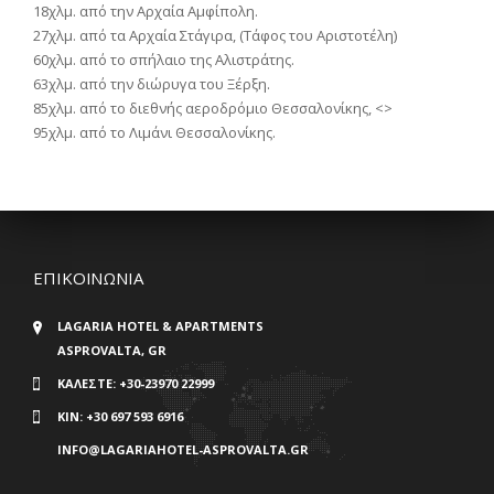
18χλμ. από την Αρχαία Αμφίπολη.
27χλμ. από τα Αρχαία Στάγιρα, (Τάφος του Αριστοτέλη)
60χλμ. από το σπήλαιο της Αλιστράτης.
63χλμ. από την διώρυγα του Ξέρξη.
85χλμ. από το διεθνής αεροδρόμιο Θεσσαλονίκης, <>
95χλμ. από το Λιμάνι Θεσσαλονίκης.
ΕΠΙΚΟΙΝΩΝΙΑ
LAGARIA HOTEL & APARTMENTS
ASPROVALTA, GR
ΚΑΛΕΣΤΕ:
+30-23970 22999
ΚIN:
+30 697 593 6916
INFO@LAGARIAHOTEL-ASPROVALTA.GR