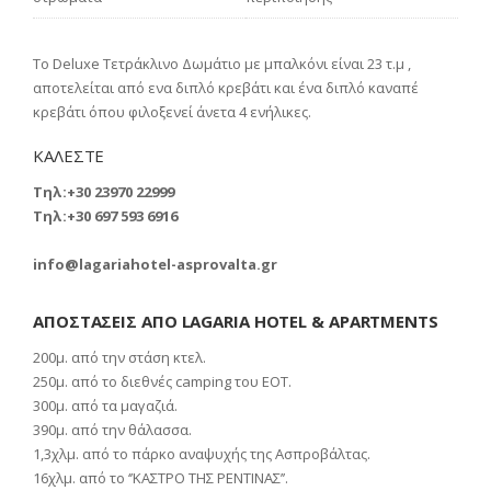
Το Deluxe Τετράκλινο Δωμάτιο με μπαλκόνι είναι 23 τ.μ ,
αποτελείται από ενα διπλό κρεβάτι και ένα διπλό καναπέ
κρεβάτι όπου φιλοξενεί άνετα 4 ενήλικες.
ΚΑΛΕΣΤΕ
Tηλ:+30 23970 22999
Tηλ:+30 697 593 6916
info@lagariahotel-asprovalta.gr
ΑΠΟΣΤΑΣΕΙΣ ΑΠΟ LAGARIA HOTEL & APARTMENTS
200μ. από την στάση κτελ.
250μ. από το διεθνές camping του ΕΟΤ.
300μ. από τα μαγαζιά.
390μ. από την θάλασσα.
1,3χλμ. από το πάρκο αναψυχής της Ασπροβάλτας.
16χλμ. από το ‘’ΚΑΣΤΡΟ ΤΗΣ ΡΕΝΤΙΝΑΣ’’.