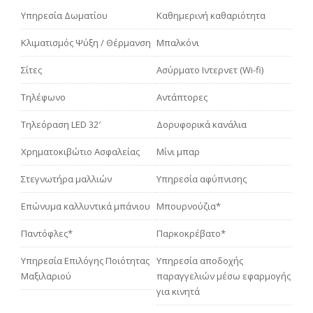
Υπηρεσία Δωματίου
Καθημερινή καθαριότητα
Κλιματισμός Ψύξη / Θέρμανση
Μπαλκόνι
Σίτες
Ασύρματο Ιντερνετ (Wi-fi)
Τηλέφωνο
Αντάπτορες
Τηλεόραση LED 32′
Δορυφορικά κανάλια
Χρηματοκιβώτιο Ασφαλείας
Μίνι μπαρ
Στεγνωτήρα μαλλιών
Υπηρεσία αφύπνισης
Επώνυμα καλλυντικά μπάνιου
Μπουρνούζια*
Παντόφλες*
Παρκοκρέβατο*
Υπηρεσία Επιλόγης Ποιότητας
Yπηρεσία αποδοχής
Μαξιλαριού
παραγγελιών μέσω εφαρμογής
για κινητά